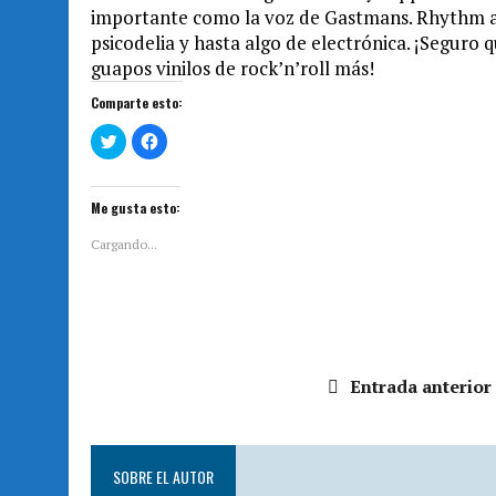
importante como la voz de Gastmans. Rhythm an
psicodelia y hasta algo de electrónica. ¡Seguro
guapos vinilos de rock’n’roll más!
Comparte esto:
H
H
a
a
z
z
c
c
l
l
i
i
Me gusta esto:
c
c
p
p
a
a
Cargando...
r
r
a
a
c
c
o
o
m
m
p
p
a
a
r
r
t
t
i
i
Entrada anterior
r
r
e
e
n
n
T
F
w
a
i
c
t
e
SOBRE EL AUTOR
t
b