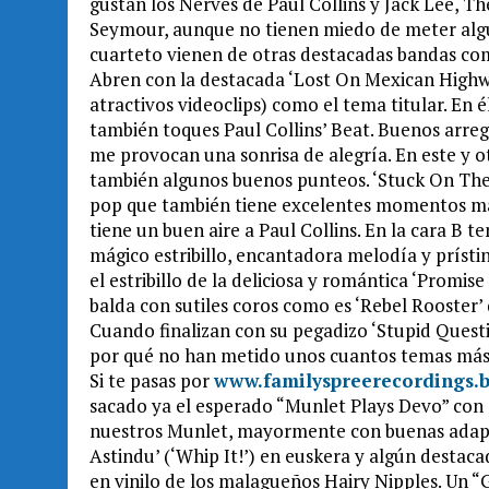
gustan los Nerves de Paul Collins y Jack Lee, T
Seymour, aunque no tienen miedo de meter algu
cuarteto vienen de otras destacadas bandas co
Abren con la destacada ‘Lost On Mexican Highwa
atractivos videoclips) como el tema titular. En é
también toques Paul Collins’ Beat. Buenos arreglo
me provocan una sonrisa de alegría. En este y 
también algunos buenos punteos. ‘Stuck On The
pop que también tiene excelentes momentos más
tiene un buen aire a Paul Collins. En la cara B
mágico estribillo, encantadora melodía y prístin
el estribillo de la deliciosa y romántica ‘Prom
balda con sutiles coros como es ‘Rebel Rooster
Cuando finalizan con su pegadizo ‘Stupid Questi
por qué no han metido unos cuantos temas más
Si te pasas por
www.familyspreerecordings
sacado ya el esperado “Munlet Plays Devo” con 
nuestros Munlet, mayormente con buenas adapta
Astindu’ (‘Whip It!’) en euskera y algún destac
en vinilo de los malagueños Hairy Nipples. Un “G