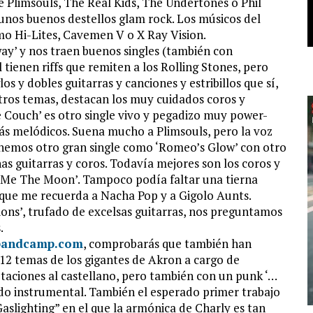
he Plimsouls, The Real Kids, The Undertones o Phil
nos buenos destellos glam rock. Los músicos del
mo Hi-Lites, Cavemen V o X Ray Vision.
y’ y nos traen buenos singles (también con
l tienen riffs que remiten a los Rolling Stones, pero
s y dobles guitarras y canciones y estribillos que sí,
otros temas, destacan los muy cuidados coros y
 Couch’ es otro single vivo y pegadizo muy power-
 melódicos. Suena mucho a Plimsouls, pero la voz
 tenemos otro gran single como ‘Romeo’s Glow’ con otro
as guitarras y coros. Todavía mejores son los coros y
ise Me The Moon’. Tampoco podía faltar una tierna
’ que me recuerda a Nacha Pop y a Gigolo Aunts.
ons’, trufado de excelsas guitarras, nos preguntamos
.
.bandcamp.com
, comprobarás que también han
12 temas de los gigantes de Akron a cargo de
ciones al castellano, pero también con un punk ‘…
ado instrumental. También el esperado primer trabajo
aslighting” en el que la armónica de Charly es tan