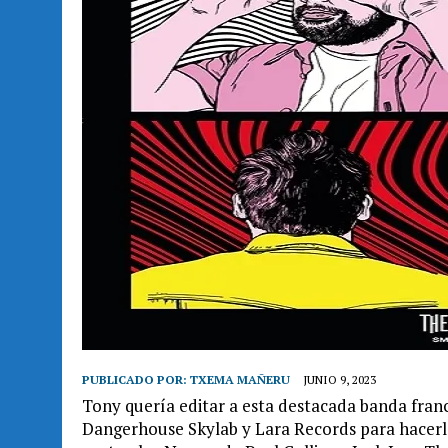
PUBLICADO POR:
TXEMA MAÑERU
JUNIO 9, 2023
Tony quería editar a esta destacada banda franc
Dangerhouse Skylab y Lara Records para hacerlo.