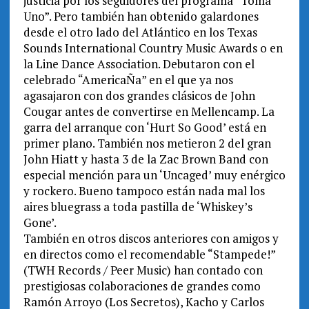
justicia por los seguidores del programa “Toma
Uno”. Pero también han obtenido galardones
desde el otro lado del Atlántico en los Texas
Sounds International Country Music Awards o en
la Line Dance Association. Debutaron con el
celebrado “AmericaÑa” en el que ya nos
agasajaron con dos grandes clásicos de John
Cougar antes de convertirse en Mellencamp. La
garra del arranque con ‘Hurt So Good’ está en
primer plano. También nos metieron 2 del gran
John Hiatt y hasta 3 de la Zac Brown Band con
especial mención para un ‘Uncaged’ muy enérgico
y rockero. Bueno tampoco están nada mal los
aires bluegrass a toda pastilla de ‘Whiskey’s
Gone’.
También en otros discos anteriores con amigos y
en directos como el recomendable “Stampede!”
(TWH Records / Peer Music) han contado con
prestigiosas colaboraciones de grandes como
Ramón Arroyo (Los Secretos), Kacho y Carlos