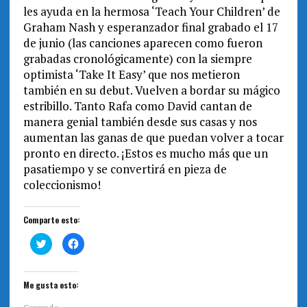
les ayuda en la hermosa ‘Teach Your Children’ de
Graham Nash y esperanzador final grabado el 17
de junio (las canciones aparecen como fueron
grabadas cronológicamente) con la siempre
optimista ‘Take It Easy’ que nos metieron
también en su debut. Vuelven a bordar su mágico
estribillo. Tanto Rafa como David cantan de
manera genial también desde sus casas y nos
aumentan las ganas de que puedan volver a tocar
pronto en directo. ¡Estos es mucho más que un
pasatiempo y se convertirá en pieza de
coleccionismo!
Comparte esto:
H
H
a
a
z
z
c
c
l
l
i
i
Me gusta esto:
c
c
p
p