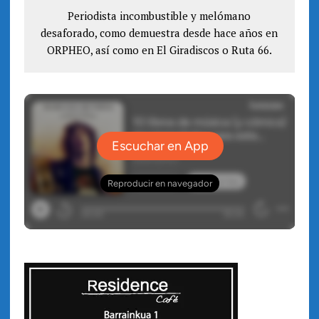
n
a
a
Periodista incombustible y melómano
n
n
a
desaforado, como demuestra desde hace años en
u
n
e
u
ORPHEO, así como en El Giradiscos o Ruta 66.
v
e
a
v
)
a
)