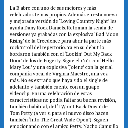
La B abre con uno de sus mejores y más
celebrados temas propios. Además en esta nueva
y mejorada versión de ‘Loving Country Night’ les
ayuda Dany Rock Daniels. Retoman la senda de
versiones ya grabadas con la explosiva ‘Bad Moon
Rising’ de la Creedence para abrir la parte más
rock’n’roll del repertorio. Ya en su debut lo
bordaron también con el ‘Lookin’ Out My Back
Door’ de los de Fogerty. Sigue el r’n’r con ‘Hello
Mary Lou’ y una explosiva ‘Jolene’ con la genial
compañía vocal de Virginia Maestro, una vez
más. No es extraño que haya sido el single de
adelanto y también cuente con un guapo
videoclip. En una celebración de estas
características no podía faltar su buena revisión,
también habitual, del ‘I Won’t Back Down’ de
Tom Petty (a ver si para el nuevo disco hacen
también ‘Into The Great Wide Open’). Siguen
emocionando con el amigo Petty. Nacho Campillo