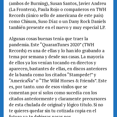
(ambos de Burning), Susan Santos, Javier Andreu
(La Frontera), Paula Rojo o compañeros en TWH
Records (único sello de americana de este país)
como Chisum, Suso Díaz o un Dany Rock Daniels
también presente en el nuevo y muy especial LP.
Algunas cosas buenas tenía que traer la
pandemia. Este “QuaranTunes 2020” (TWH
Records) es una de ellas y lo han ido grabando a
tema por semana y desde sus casas. La mayoría
de ellos ya los venían tocando en directos y
aparecen, bastantes de ellas, en discos anteriores
de la banda como los citados “Stampede!” y
“AmericaÑa” o “The Wild Horses & Friends”. Este
es, por tanto. uno de esos vinilos que se
comentan por sí solos como sucedía con los
citados anteriormente y claramente precursores
de esta chulada de original y lógico título. Si no
te quieres quedar sin tu cotizada copia en el
futuro ya te debieras pasar por