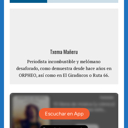
S
(
e
S
a
e
b
a
r
b
e
r
e
e
n
e
u
n
n
u
a
n
v
a
e
v
n
e
Txema Mañeru
t
n
a
t
n
a
a
Periodista incombustible y melómano
n
n
a
desaforado, como demuestra desde hace años en
u
n
e
u
ORPHEO, así como en El Giradiscos o Ruta 66.
v
e
a
v
)
a
)