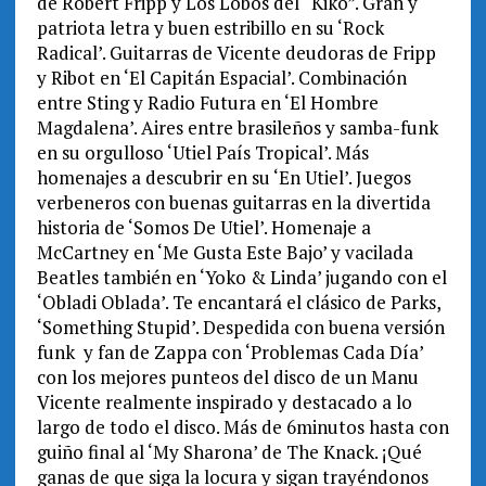
de Robert Fripp y Los Lobos del “Kiko”. Gran y
patriota letra y buen estribillo en su ‘Rock
Radical’. Guitarras de Vicente deudoras de Fripp
y Ribot en ‘El Capitán Espacial’. Combinación
entre Sting y Radio Futura en ‘El Hombre
Magdalena’. Aires entre brasileños y samba-funk
en su orgulloso ‘Utiel País Tropical’. Más
homenajes a descubrir en su ‘En Utiel’. Juegos
verbeneros con buenas guitarras en la divertida
historia de ‘Somos De Utiel’. Homenaje a
McCartney en ‘Me Gusta Este Bajo’ y vacilada
Beatles también en ‘Yoko & Linda’ jugando con el
‘Obladi Oblada’. Te encantará el clásico de Parks,
‘Something Stupid’. Despedida con buena versión
funk y fan de Zappa con ‘Problemas Cada Día’
con los mejores punteos del disco de un Manu
Vicente realmente inspirado y destacado a lo
largo de todo el disco. Más de 6minutos hasta con
guiño final al ‘My Sharona’ de The Knack. ¡Qué
ganas de que siga la locura y sigan trayéndonos