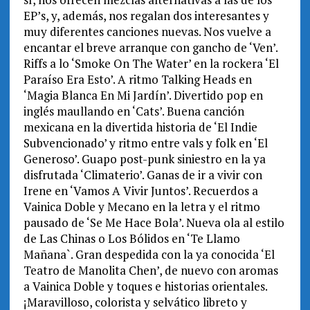
EP’s, y, además, nos regalan dos interesantes y
muy diferentes canciones nuevas. Nos vuelve a
encantar el breve arranque con gancho de ‘Ven’.
Riffs a lo ‘Smoke On The Water’ en la rockera ‘El
Paraíso Era Esto’. A ritmo Talking Heads en
‘Magia Blanca En Mi Jardín’. Divertido pop en
inglés maullando en ‘Cats’. Buena canción
mexicana en la divertida historia de ‘El Indie
Subvencionado’ y ritmo entre vals y folk en ‘El
Generoso’. Guapo post-punk siniestro en la ya
disfrutada ‘Climaterio’. Ganas de ir a vivir con
Irene en ‘Vamos A Vivir Juntos’. Recuerdos a
Vainica Doble y Mecano en la letra y el ritmo
pausado de ‘Se Me Hace Bola’. Nueva ola al estilo
de Las Chinas o Los Bólidos en ‘Te Llamo
Mañana`. Gran despedida con la ya conocida ‘El
Teatro de Manolita Chen’, de nuevo con aromas
a Vainica Doble y toques e historias orientales.
¡Maravilloso, colorista y selvático libreto y