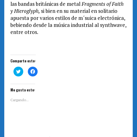
las bandas británicas de metal
Fragments of Faith
y Hieroglyph,
si bien en su material en solitario
apuesta por varios estilos de m´suica electrónica,
bebiendo desde la música industrial al synthwave,
entre otros.
Comparte esto:
H
H
a
a
z
z
c
c
l
l
i
i
Me gusta esto:
c
c
p
p
a
a
Cargando...
r
r
a
a
c
c
o
o
m
m
p
p
a
a
r
r
t
t
i
i