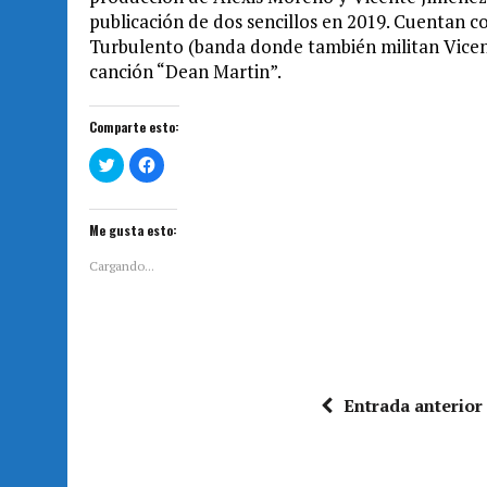
publicación de dos sencillos en 2019. Cuentan co
Turbulento (banda donde también militan Vicent
canción “Dean Martin”.
Comparte esto:
H
H
a
a
z
z
c
c
l
l
i
i
Me gusta esto:
c
c
p
p
a
a
Cargando...
r
r
a
a
c
c
o
o
m
m
p
p
a
a
r
r
t
t
i
i
Entrada anterior
r
r
e
e
n
n
T
F
w
a
i
c