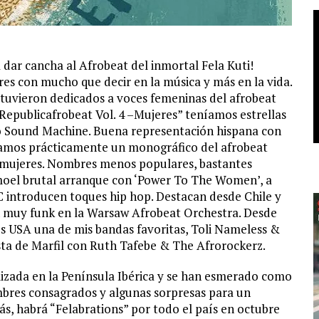
a dar cancha al Afrobeat del inmortal Fela Kuti!
 con mucho que decir en la música y más en la vida.
tuvieron dedicados a voces femeninas del afrobeat
Republicafrobeat Vol. 4 –Mujeres” teníamos estrellas
o Sound Machine. Buena representación hispana con
níamos prácticamente un monográfico del afrobeat
 mujeres. Nombres menos populares, bastantes
omoel brutal arranque con ‘Power To The Women’, a
 introducen toques hip hop. Destacan desde Chile y
 muy funk en la Warsaw Afrobeat Orchestra. Desde
os USA una de mis bandas favoritas, Toli Nameless &
a de Marfil con Ruth Tafebe & The Afrorockerz.
lizada en la Península Ibérica y se han esmerado como
bres consagrados y algunas sorpresas para un
s, habrá “Felabrations” por todo el país en octubre