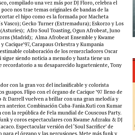
sco, compilado una vez más por DJ Floro, celebra el
a poco nos trae temas originales de bandas de la
 cortar el hipo como es la formada por Macheta
s Vasco); Gecko Turner (Extremadura); Eskorzo y Los
(Asturies); Afro Soul Toasting, Ogun Afrobeat, Juno
orns (Madrid); Alma Afrobeat Ensemble y Kwame
 y Cacique’97, Carapaus Orkestra y Kumpania
inestimable colaboración de los remezcladores Oscar
i sigue siendo noticia a menudo y hasta tiene un
de recordatorio a su desaparecido lugarteniente, Tony
or con la gran voz del inclasificable y colorista
s guapos. Flipo con el órgano de Cacique ’97 lleno de
o & Darrell vuelven a brillar con una gran melodía y
men anterior. Combinación Cuba-Fania.Kuti con Kumar
con la república de Fela mundial de Couscous Party.
s funk y coros espectaculares con Kwame Adzraku & DJ
aco. Espectacular versión del ‘Soul Sacrifice’ de
 para el órgano y las percusiones. Mete más funk y