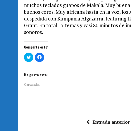
muchos teclados guapos de Makala. Muy buena v
buenos coros. Muy africana hasta en la voz, los 
despedida con Kumpania Algazarra, featuring Ik
Grant. En total 17 temas y casi 80 minutos de i
sonoros.
Comparte esto:
H
H
a
a
z
z
c
c
l
l
i
i
Me gusta esto:
c
c
p
p
a
a
Cargando...
r
r
a
a
c
c
o
o
m
m
p
p
a
a
r
r
t
t
i
i
Entrada anterior
r
r
e
e
n
n