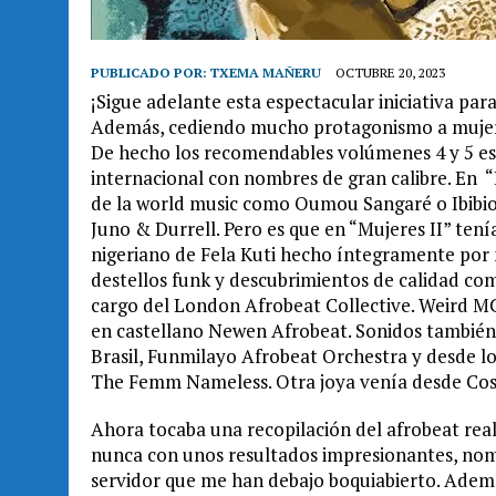
PUBLICADO POR:
TXEMA MAÑERU
OCTUBRE 20, 2023
¡Sigue adelante esta espectacular iniciativa par
Además, cediendo mucho protagonismo a mujeres
De hecho los recomendables volúmenes 4 y 5 es
internacional con nombres de gran calibre. En “
de la world music como Oumou Sangaré o Ibibi
Juno & Durrell. Pero es que en “Mujeres II” te
nigeriano de Fela Kuti hecho íntegramente por
destellos funk y descubrimientos de calidad c
cargo del London Afrobeat Collective. Weird MC
en castellano Newen Afrobeat. Sonidos también
Brasil, Funmilayo Afrobeat Orchestra y desde l
The Femm Nameless. Otra joya venía desde Cost
Ahora tocaba una recopilación del afrobeat rea
nunca con unos resultados impresionantes, nom
servidor que me han debajo boquiabierto. Ademá