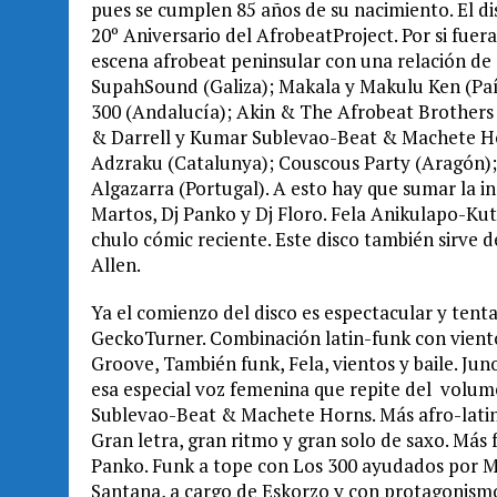
pues se cumplen 85 años de su nacimiento. El di
20º Aniversario del AfrobeatProject. Por si fuer
escena afrobeat peninsular con una relación de
SupahSound (Galiza); Makala y Makulu Ken (Paí
300 (Andalucía); Akin & The Afrobeat Brothers 
& Darrell y Kumar Sublevao-Beat & Machete H
Adzraku (Catalunya); Couscous Party (Aragón);
Algazarra (Portugal). A esto hay que sumar la 
Martos, Dj Panko y Dj Floro. Fela Anikulapo-Kut
chulo cómic reciente. Este disco también sirve 
Allen.
Ya el comienzo del disco es espectacular y tentad
GeckoTurner. Combinación latin-funk con viento
Groove, También funk, Fela, vientos y baile. Jun
esa especial voz femenina que repite del volu
Sublevao-Beat & Machete Horns. Más afro-latin 
Gran letra, gran ritmo y gran solo de saxo. Má
Panko. Funk a tope con Los 300 ayudados por Mac
Santana, a cargo de Eskorzo y con protagonismo