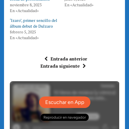
e
o
noviembre 8, 2023
En «Actualidad»
r
o
(
k
En «Actualidad»
S
(
e
S
a
e
‘Izaro’, primer sencillo del
b
a
r
b
álbum debut de Dulzaro
e
r
febrero 5, 2025
e
e
n
e
En «Actualidad»
u
n
n
u
a
n
v
a
e
v
n
e
Entrada anterior
t
n
a
t
Entrada siguiente
n
a
a
n
n
a
u
n
e
u
v
e
a
v
)
a
)