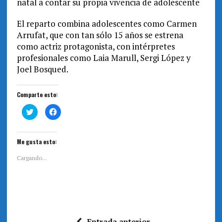
natal a contar su propia vivencia de adolescente
El reparto combina adolescentes como Carmen
Arrufat, que con tan sólo 15 años se estrena
como actriz protagonista, con intérpretes
profesionales como Laia Marull, Sergi López y
Joel Bosqued.
Comparte esto:
H
H
a
a
z
z
c
c
l
l
i
i
Me gusta esto:
c
c
p
p
a
a
Cargando...
r
r
a
a
c
c
o
o
m
m
p
p
a
a
r
r
t
t
i
i
Entrada anterior