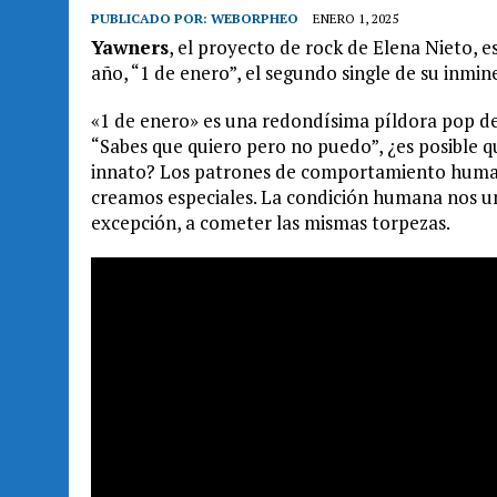
PUBLICADO POR:
WEBORPHEO
ENERO 1, 2025
Yawners
, el proyecto de rock de Elena Nieto, e
año, “1 de enero”, el segundo single de su inmin
«1 de enero» es una redondísima píldora pop de
“Sabes que quiero pero no puedo”, ¿es posible 
innato? Los patrones de comportamiento human
creamos especiales. La condición humana nos une
excepción, a cometer las mismas torpezas.