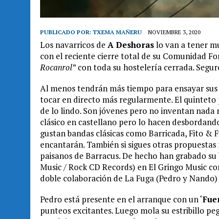
PUBLICADO POR:
TXEMA MAÑERU
NOVIEMBRE 3, 2020
Los navarricos de
A Deshoras
lo van a tener mu
con el reciente cierre total de su Comunidad Fo
Rocanrol
” con toda su hostelería cerrada. Segu
Al menos tendrán más tiempo para ensayar sus 
tocar en directo más regularmente. El quinteto
de lo lindo. Son jóvenes pero no inventan nada n
clásico en castellano pero lo hacen desbordando 
gustan bandas clásicas como Barricada, Fito & F
encantarán. También si sigues otras propuestas
paisanos de Barracus. De hecho han grabado su 
Music / Rock CD Records) en El Gringo Music co
doble colaboración de La Fuga (Pedro y Nando)
Pedro está presente en el arranque con un ‘
Fue
punteos excitantes. Luego mola su estribillo pe