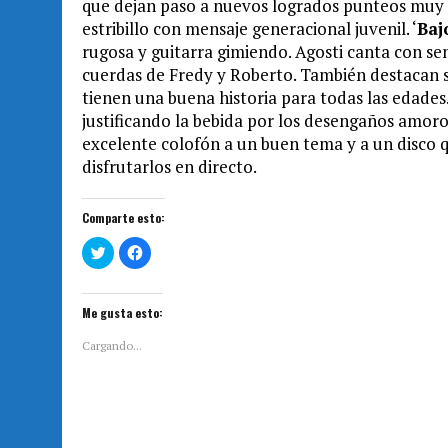
que dejan paso a nuevos logrados punteos muy s
estribillo con mensaje generacional juvenil. ‘
Baj
rugosa y guitarra gimiendo. Agosti canta con se
cuerdas de Fredy y Roberto. También destacan su
tienen una buena historia para todas las edades
justificando la bebida por los desengaños amor
excelente colofón a un buen tema y a un disco 
disfrutarlos en directo.
Comparte esto:
H
H
a
a
z
z
c
c
l
l
i
i
Me gusta esto:
c
c
p
p
a
a
Cargando...
r
r
a
a
c
c
o
o
m
m
p
p
a
a
r
r