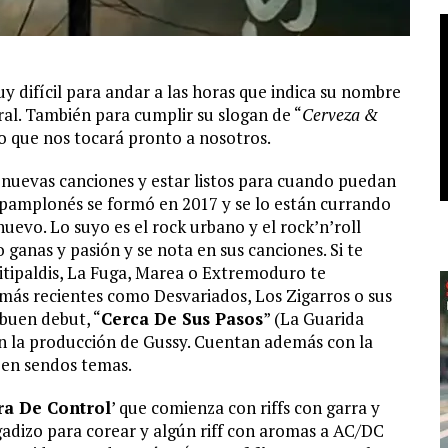
y difícil para andar a las horas que indica su nombre
ral. También para cumplir su slogan de “
Cerveza &
ro que nos tocará pronto a nosotros.
nuevas canciones y estar listos para cuando puedan
 pamplonés se formó en 2017 y se lo están currando
uevo. Lo suyo es el rock urbano y el rock’n’roll
ganas y pasión y se nota en sus canciones. Si te
itipaldis, La Fuga, Marea o Extremoduro te
 más recientes como Desvariados, Los Zigarros o sus
buen debut, “
Cerca De Sus Pasos
” (La Guarida
n la producción de Gussy. Cuentan además con la
 en sendos temas.
ra De Control
’ que comienza con riffs con garra y
gadizo para corear y algún riff con aromas a AC/DC