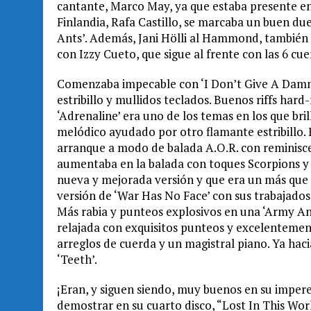
cantante, Marco May, ya que estaba presente e
Finlandia, Rafa Castillo, se marcaba un buen due
Ants’. Además, Jani Hölli al Hammond, también 
con Izzy Cueto, que sigue al frente con las 6 c
Comenzaba impecable con ‘I Don’t Give A Damn’
estribillo y mullidos teclados. Buenos riffs ha
‘Adrenaline’ era uno de los temas en los que br
melódico ayudado por otro flamante estribillo.
arranque a modo de balada A.O.R. con reminisc
aumentaba en la balada con toques Scorpions y
nueva y mejorada versión y que era un más que 
versión de ‘War Has No Face’ con sus trabajados
Más rabia y punteos explosivos en una ‘Army Ant
relajada con exquisitos punteos y excelentement
arreglos de cuerda y un magistral piano. Ya haci
‘Teeth’.
¡Eran, y siguen siendo, muy buenos en su impere
demostrar en su cuarto disco, “Lost In This Wor