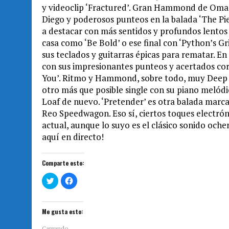
y videoclip ‘Fractured’. Gran Hammond de Omar,
Diego y poderosos punteos en la balada ‘The Pie
a destacar con más sentidos y profundos lento
casa como ‘Be Bold’ o ese final con ‘Python’s Gr
sus teclados y guitarras épicas para rematar. E
con sus impresionantes punteos y acertados co
You’. Ritmo y Hammond, sobre todo, muy Deep Pu
otro más que posible single con su piano melód
Loaf de nuevo. ‘Pretender’ es otra balada marca 
Reo Speedwagon. Eso sí, ciertos toques electrón
actual, aunque lo suyo es el clásico sonido och
aquí en directo!
Comparte esto:
H
H
a
a
z
z
c
c
l
l
i
i
Me gusta esto:
c
c
p
p
a
a
Cargando...