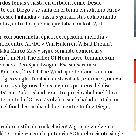
n dos temas y hasta en un buen remix. Desde
to con Diego y se salía en el tema en solitario ‘Army
desde Finlandia y hasta 3 guitarristas colaborando
uerdas, entre los que me quedaba con Rob Wolf.
 con buen metal épico, excepcional melodía y
rd-rock entre AC/DC y Van Halen en ‘A Bad Dream’.
illaba Marco May y sigue sonando comercial y
 En ‘I’m Not The Killer Of Hour Love’ teníamos un
encias a Reo Speedwagon. Esa sensación se
 Bon Jovi, ‘Cry Of The Wind’ que teníamos en una
lógico single. También destacaba la, entonces, nueva
 coros y algunos de los mejores punteos del disco.
s’ con Rafa. ‘Island’ era otra preciosidad melódica
e cantada. ‘Graves’ volvía a ser la balada total con
a el final destacaba el dueto entre Rafa y Diego,
cedero estilo de rock clásico! Algo que vuelven a
ld”. Comienza con la potencia AOR del reciente single