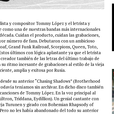
eclista y compositor Tommy López y el letrista y
e como una de nuestras bandas más internacionales
 década. Cuidan el producto, cuidan las grabaciones,
ayor número de fans. Debutaron con un ambicioso
Loaf, Grand Funk Railroad, Scorpions, Queen, Toto,
Estos últimos con lógica aplastante ya que el letrista
, creador también de las letras del último trabajo de
u ritmo incesante de grabaciones al estilo de la vieja
iente, amplia y exitosa por Rusia.
o desde su anterior “Chasing Shadows” (Brotherhood
todavía teníamos sin archivar. En dicho disco también
 canciones de Tommy López. En la voz principal al
ltron, Triddana, Eydillion). Un genial cantante con
arja Turunen y girado con Bohemian Rhapsody of
Pero no les había abandonado del todo su anterior