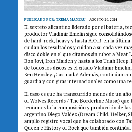
PUBLICADO POR:
TXEMA MAÑERU
AGOSTO 20, 2024
El sexteto alicantino liderado por el batería, t
productor Vladimir Emelin sigue consolidándos
de hard-rock, heavy y hasta A.O.R. en la última
cuidan los resultados y cuidan a su cada vez m
disco doble en el que citamos sin rubor a Meat 
Bon Jovi, Iron Maiden y hasta a los Uriah Heep. 
de todos los discos es el citado Vladimir Emelin
Ken Hensley. ¡Casi nada! Además, continúan con s
guardia y con giras internacionales como una rec
El caso es que ha transcurrido menos de un añ
of Wolves Records / The Borderline Music) que 
teníamos la la composición y producción de las
argentino Diego Valdez (Dream Child, Helker, Ski
amplio registro vocal que ha colaborado con T
Queen e History of Rock que también continúa. 