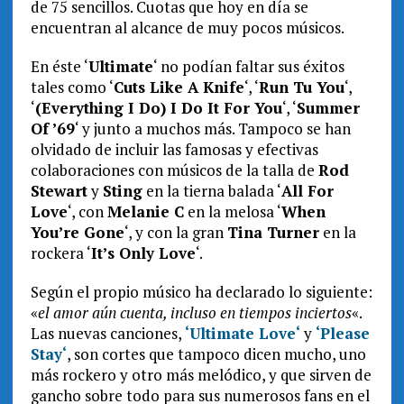
de 75 sencillos. Cuotas que hoy en día se
encuentran al alcance de muy pocos músicos.
En éste ‘
Ultimate
‘ no podían faltar sus éxitos
tales como ‘
Cuts Like A Knife
‘, ‘
Run Tu You
‘,
‘
(Everything I Do) I Do It For You
‘, ‘
Summer
Of ’69
‘ y junto a muchos más. Tampoco se han
olvidado de incluir las famosas y efectivas
colaboraciones con músicos de la talla de
Rod
Stewart
y
Sting
en la tierna balada ‘
All For
Love
‘, con
Melanie C
en la melosa ‘
When
You’re Gone
‘, y con la gran
Tina Turner
en la
rockera ‘
It’s Only Love
‘.
Según el propio músico ha declarado lo siguiente:
«
el amor aún cuenta, incluso en tiempos inciertos
«.
Las nuevas canciones,
‘
Ultimate Love
‘
y
‘
Please
Stay
‘
, son cortes que tampoco dicen mucho, uno
más rockero y otro más melódico, y que sirven de
gancho sobre todo para sus numerosos fans en el