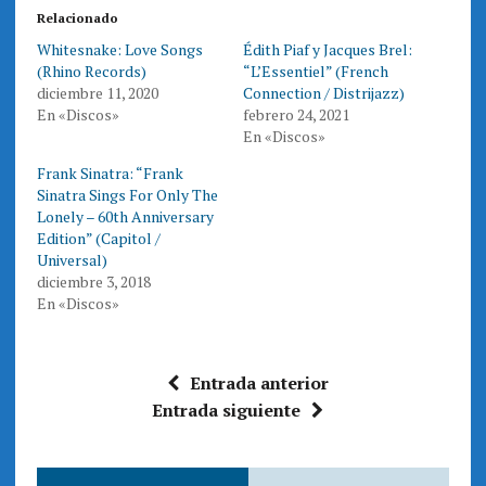
e
e
Relacionado
n
n
T
F
Whitesnake: Love Songs
Édith Piaf y Jacques Brel:
w
a
i
c
(Rhino Records)
“L’Essentiel” (French
t
e
t
b
diciembre 11, 2020
Connection / Distrijazz)
e
o
En «Discos»
febrero 24, 2021
r
o
(
k
En «Discos»
S
(
e
S
a
e
Frank Sinatra: “Frank
b
a
r
b
Sinatra Sings For Only The
e
r
Lonely – 60th Anniversary
e
e
n
e
Edition” (Capitol /
u
n
n
u
Universal)
a
n
diciembre 3, 2018
v
a
e
v
En «Discos»
n
e
t
n
a
t
n
a
a
n
n
a
Entrada anterior
u
n
e
u
Entrada siguiente
v
e
a
v
)
a
)