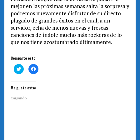
mejor en las próximas semanas salta la sorpresa y
podremos nuevamente disfrutar de su directo
plagado de grandes éxitos en el cual, a un
servidor, echa de menos nuevas y frescas
canciones de índole mucho más rockeras de lo
que nos tiene acostumbrado últimamente.
Comparte esto:
H
H
a
a
z
z
c
c
l
l
i
i
Me gusta esto:
c
c
p
p
a
a
Cargando...
r
r
a
a
c
c
o
o
m
m
p
p
a
a
r
r
t
t
i
i
r
r