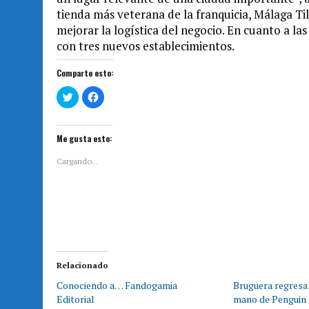
tienda más veterana de la franquicia, Málaga T
mejorar la logística del negocio. En cuanto a las
con tres nuevos establecimientos.
Comparte esto:
H
H
a
a
z
z
c
c
l
l
i
i
Me gusta esto:
c
c
p
p
a
a
Cargando...
r
r
a
a
c
c
o
o
m
m
p
p
a
a
r
r
t
t
i
i
r
r
e
e
Relacionado
n
n
T
F
Conociendo a… Fandogamia
Bruguera regresa 
w
a
i
c
Editorial
mano de Penguin
t
e