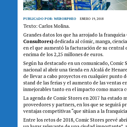
PUBLICADO POR:
WEBORPHEO
ENERO 19, 2018
Texto: Carlos Molina.
Grandes datos los que ha arrojado la franquicia
Consultores)
dedicada al cómic, manga, ciencia 
en el que aumentó la facturación de su central 
encima de los 2,25 millones de euros.
Según ha destacado en un comunicado, Comic S
nacional al abrir una tienda en Alcalá de Henare
de llevar a cabo proyectos en cualquier punto de
stand de las ferias y el aumento de las ventas e
inmejorables tanto en el impacto como marca c
La agenda de Comic Stores en 2017 ha estado m
proveedores y partners, en los que se seguirá p
ventajas competitivas “que sitúan a la franquicia
Entre los retos de 2018, Comic Stores prevé abri
un lugar relevante de una ciudad importante”,