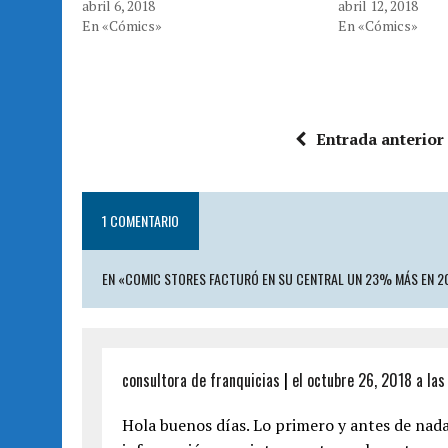
t
b
abril 6, 2018
abril 12, 2018
e
o
En «Cómics»
En «Cómics»
r
o
(
k
S
(
e
S
a
e
b
a
r
b
e
r
e
e
n
e
Entrada anterior
u
n
n
u
a
n
v
a
e
v
n
e
t
n
1 COMENTARIO
a
t
n
a
a
n
n
a
EN «COMIC STORES FACTURÓ EN SU CENTRAL UN 23% MÁS EN 20
u
n
e
u
v
e
a
v
)
a
)
consultora de franquicias
|
el octubre 26, 2018 a la
Hola buenos días. Lo primero y antes de nada