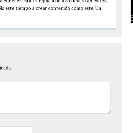
 conocer esta franquicia de los comics tan exitosa.
éis este tiempo a crear contenido como este. Un
icada.