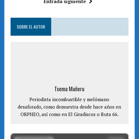
Entrada siguiente
n
a
a
n
n
a
u
n
e
u
v
e
a
v
SOBRE EL AUTOR
)
a
)
Txema Mañeru
Periodista incombustible y melómano
desaforado, como demuestra desde hace años en
ORPHEO, así como en El Giradiscos o Ruta 66.