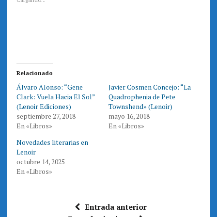
r
r
a
a
c
c
o
o
m
m
p
p
a
a
r
r
t
t
i
i
r
r
e
e
Relacionado
n
n
T
F
Álvaro Alonso: “Gene
Javier Cosmen Concejo: “La
w
a
i
c
Clark: Vuela Hacia El Sol”
Quadrophenia de Pete
t
e
t
b
(Lenoir Ediciones)
Townshend» (Lenoir)
e
o
septiembre 27, 2018
mayo 16, 2018
r
o
(
k
En «Libros»
En «Libros»
S
(
e
S
a
e
Novedades literarias en
b
a
r
b
Lenoir
e
r
octubre 14, 2025
e
e
n
e
En «Libros»
u
n
n
u
a
n
v
a
e
v
n
e
Entrada anterior
t
n
a
t