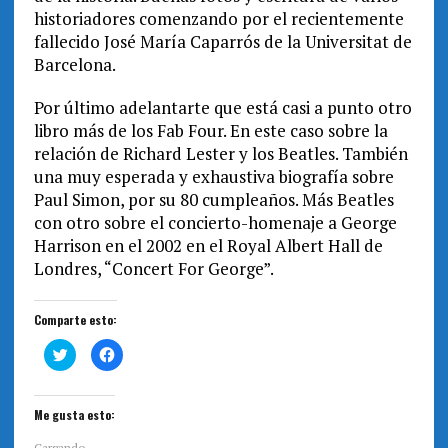
historiadores comenzando por el recientemente
fallecido José María Caparrós de la Universitat de
Barcelona.
Por último adelantarte que está casi a punto otro
libro más de los Fab Four. En este caso sobre la
relación de Richard Lester y los Beatles. También
una muy esperada y exhaustiva biografía sobre
Paul Simon, por su 80 cumpleaños. Más Beatles
con otro sobre el concierto-homenaje a George
Harrison en el 2002 en el Royal Albert Hall de
Londres, “Concert For George”.
Comparte esto:
H
H
a
a
z
z
c
c
l
l
i
i
Me gusta esto:
c
c
p
p
a
a
Cargando...