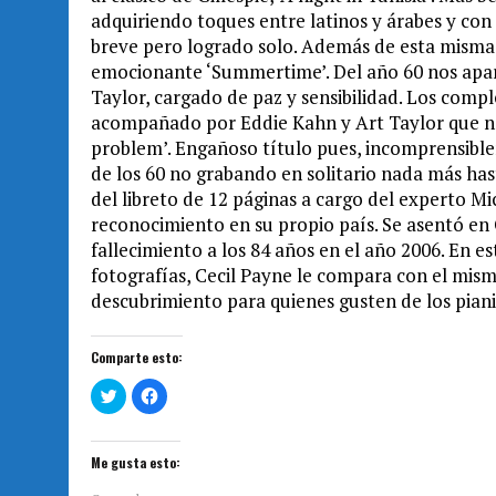
adquiriendo toques entre latinos y árabes y con e
breve pero logrado solo. Además de esta misma 
emocionante ‘Summertime’. Del año 60 nos apar
Taylor, cargado de paz y sensibilidad. Los comp
acompañado por Eddie Kahn y Art Taylor que no
problem’. Engañoso título pues, incomprensibl
de los 60 no grabando en solitario nada más has
del libreto de 12 páginas a cargo del experto M
reconocimiento en su propio país. Se asentó en 
fallecimiento a los 84 años en el año 2006. En e
fotografías, Cecil Payne le compara con el mis
descubrimiento para quienes gusten de los pianis
Comparte esto:
H
H
a
a
z
z
c
c
l
l
i
i
Me gusta esto:
c
c
p
p