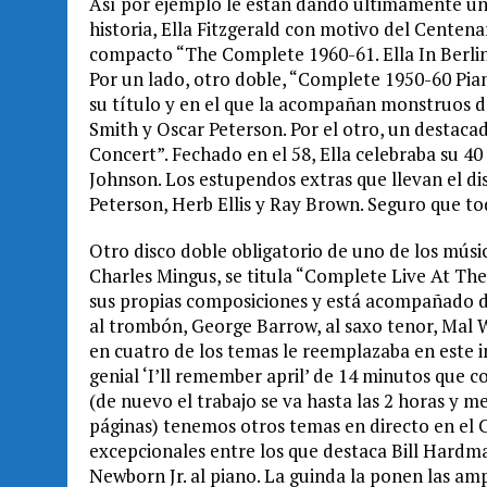
Así por ejemplo le están dando últimamente una
historia, Ella Fitzgerald con motivo del Centena
compacto “The Complete 1960-61. Ella In Berli
Por un lado, otro doble, “Complete 1950-60 Pian
su título y en el que la acompañan monstruos de 
Smith y Oscar Peterson. Por el otro, un destac
Concert”. Fechado en el 58, Ella celebraba su 
Johnson. Los estupendos extras que llevan el dis
Peterson, Herb Ellis y Ray Brown. Seguro que t
Otro disco doble obligatorio de uno de los músi
Charles Mingus, se titula “Complete Live At Th
sus propias composiciones y está acompañado d
al trombón, George Barrow, al saxo tenor, Mal Wa
en cuatro de los temas le reemplazaba en este i
genial ‘I’ll remember april’ de 14 minutos que c
(de nuevo el trabajo se va hasta las 2 horas y 
páginas) tenemos otros temas en directo en el 
excepcionales entre los que destaca Bill Hardma
Newborn Jr. al piano. La guinda la ponen las ampl