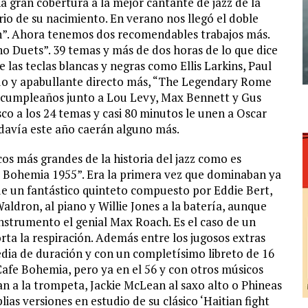
 gran cobertura a la mejor cantante de jazz de la
rio de su nacimiento. En verano nos llegó el doble
n”. Ahora tenemos dos recomendables trabajos más.
o Duets”. 39 temas y más de dos horas de lo que dice
las teclas blancas y negras como Ellis Larkins, Paul
ado y apabullante directo más, “The Legendary Rome
40 cumpleaños junto a Lou Levy, Max Bennett y Gus
co a los 24 temas y casi 80 minutos le unen a Oscar
odavía este año caerán alguno más.
cos más grandes de la historia del jazz como es
e Bohemia 1955”. Era la primera vez que dominaban ya
e un fantástico quinteto compuesto por Eddie Bert,
ldron, al piano y Willie Jones a la batería, aunque
nstrumento el genial Max Roach. Es el caso de un
orta la respiración. Además entre los jugosos extras
media de duración y con un completísimo libreto de 16
Cafe Bohemia, pero ya en el 56 y con otros músicos
n a la trompeta, Jackie McLean al saxo alto o Phineas
ias versiones en estudio de su clásico ‘Haitian fight