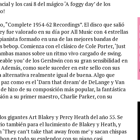
ial y los casi 8 del mágico ‘A foggy day’ de los
o!
o, “Complete 1954-62 Recordings”. El disco que salió
y fue valorado en su día por All Music con 4 estrellas
pianista formado en una de las mejores bandas de
s bebop. Comienza con el clásico de Cole Porter, ‘Just
n ambas manos sobre un ritmo vivo cargado de swing.
able you’ de los Gershwin con su gran sensibilidad en
z. Además, como suele suceder en este sello con sus
 alternativa realmente igual de buena. Algo que
 paz como es el ‘Darn that dream’ de DeLange y Van
e hizo de su composición más popular, la fantástica
sión a su primer maestro, Charlie Parker, con su
los gigantes Art Blakey y Percy Heath del año 55. Se
cio también para el lucimiento de Blakey y Heath, y
on ‘They can’t take that away from me’ y sacan chispas
 bebop en todo su esplendor con su piano casi