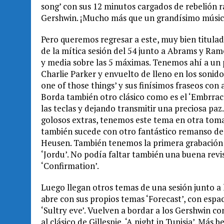
song’ con sus 12 minutos cargados de rebelión rac
Gershwin. ¡Mucho más que un grandísimo músic
Pero queremos regresar a este, muy bien titulad
de la mítica sesión del 54 junto a Abrams y Rame
y media sobre las 5 máximas. Tenemos ahí a un 
Charlie Parker y envuelto de lleno en los sonido
one of those things’ y sus finísimos fraseos co
Borda también otro clásico como es el ‘Embrrace
las teclas y dejando transmitir una preciosa pa
golosos extras, tenemos este tema en otra toma
también sucede con otro fantástico remanso de
Heusen. También tenemos la primera grabación d
‘Jordu’. No podía faltar también una buena revi
‘Confirmation’.
Luego llegan otros temas de una sesión junto a 
abre con sus propios temas ‘Forecast’, con espa
‘Sultry eve’. Vuelven a bordar a los Gershwin c
al clásico de Gillespie, ‘A night in Tunisia’. Más