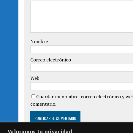
n
a
a
n
n
a
u
n
e
u
v
e
a
v
)
a
)
Nombre
Correo electrónico
Web
Guardar mi nombre, correo electrónico y web
comentario.
Valoramos tu privacidad