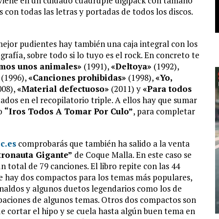
 viene en un cuidado cuádruple digipack con tamaño
 con todas las letras y portadas de todos los discos.
ejor pudientes hay también una caja integral con los
afía, sobre todo si lo tuyo es el rock. En concreto te
mos unos animales»
(1991),
«Deltoya»
(1992),
(1996),
«Canciones prohibidas»
(1998),
«Yo,
008),
«Material defectuoso»
(2011) y
«Para todos
ados en el recopilatorio triple. A ellos hay que sumar
o
“Iros Todos A Tomar Por Culo”
, para completar
c.es
comprobarás que también ha salido a la venta
tronauta Gigante”
de Coque Malla. En este caso se
 total de 79 canciones. El libro repite con las 44
ue hay dos compactos para los temas más populares,
naldos y algunos duetos legendarios como los de
baciones de algunos temas. Otros dos compactos son
de cortar el hipo y se cuela hasta algún buen tema en