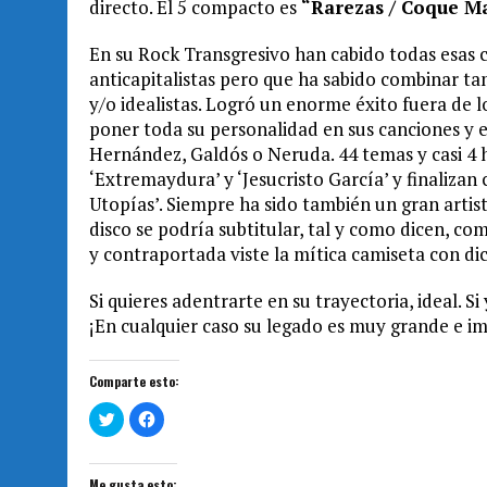
directo. El 5 compacto es
“Rarezas / Coque Ma
En su Rock Transgresivo han cabido todas esas ca
anticapitalistas pero que ha sabido combinar t
y/o idealistas. Logró un enorme éxito fuera de l
poner toda su personalidad en sus canciones y 
Hernández, Galdós o Neruda. 44 temas y casi 4 
‘Extremaydura’ y ‘Jesucristo García’ y finalizan
Utopías’. Siempre ha sido también un gran artista
disco se podría subtitular, tal y como dicen, co
y contraportada viste la mítica camiseta con di
Si quieres adentrarte en su trayectoria, ideal. S
¡En cualquier caso su legado es muy grande e i
Comparte esto:
H
H
a
a
z
z
c
c
l
l
i
i
Me gusta esto: