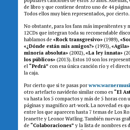
populares canciones de estos 35 años. Además,
de libro y que contiene dentro uno de 44 páginas
Todos ellos muy bien representados, por cierto.
No obstante, para los fans más impenitentes y m
12CDs que integran toda su recomendable discogr
hablamos de
«Rock transgresivo»
(1989),
«So
«¿Dónde están mis amigos?»
(1993),
«Agila»
minoría absoluta»
(2002),
«La ley innata»
(2
los públicos»
(2013). Estos 10 son los represent
el
“Pedrá”
con esa única canción río y el direct
la caja.
Por cierto que si te pasas por
www.warnermusi
otro artefacto navideño similar como es
“El As
va hasta los 5 compactos y más de 5 horas con un
páginas y magnífico art-work. La novedad es q
entre los que aparecen hasta 7 temas de Los Ro
Jeanette y Leonor Watling. También nuevas gra
de
“Colaboraciones”
y la lista de nombres es 