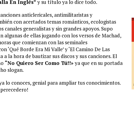
lla En Inglés”
y su título ya lo dice todo.
nciones anticlericales, antimilitaristas y
ambién con acertados temas románticos, ecologistas
os canales generalistas y sin grandes apoyos. Supo
en algunas de ellas jugando con los versos de Machad,
horas que comienzan con las seminales
 con ‘Qué Borde Era Mi Valle’ y ‘El Camino De Las
 a la hora de bautizar sus discos y sus canciones. El
mo
“No Quiero Ser Como Tú!!»
ya que en su portada
cho slogan.
i ya lo conoces, genial para ampliar tus conocimientos.
mperecedero!