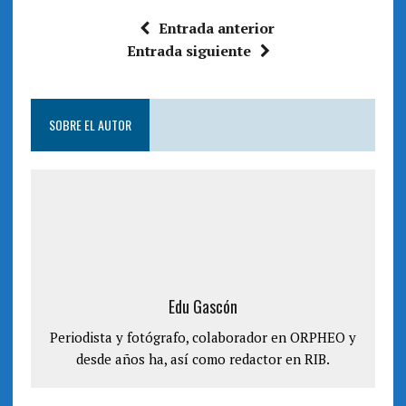
n
e
t
n
a
t
Entrada anterior
n
a
a
n
Entrada siguiente
n
a
u
n
e
u
v
e
a
v
)
a
SOBRE EL AUTOR
)
Edu Gascón
Periodista y fotógrafo, colaborador en ORPHEO y
desde años ha, así como redactor en RIB.