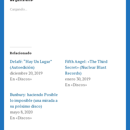
c
c
p
p
a
a
Cargando...
r
r
a
a
c
c
o
o
m
m
p
p
a
a
r
r
t
t
i
i
r
r
e
e
Relacionado
n
n
T
F
Delafé: “Hay Un Lugar”
Fifth Angel: «The Third
w
a
i
c
(Autoedición)
Secret» (Nuclear Blast
t
e
t
b
diciembre 20, 2019
Records)
e
o
En «Discos»
enero 30, 2019
r
o
(
k
En «Discos»
S
(
e
S
a
e
Bunbury: haciendo Posible
b
a
r
b
lo imposible (una mirada a
e
r
su próximo disco)
e
e
n
e
mayo 8, 2020
u
n
n
u
En «Discos»
a
n
v
a
e
v