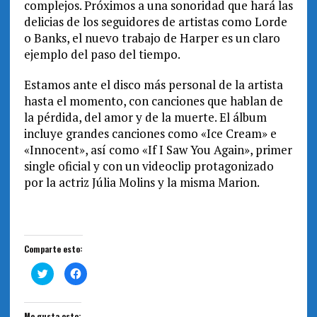
complejos. Próximos a una sonoridad que hará las
delicias de los seguidores de artistas como Lorde
o Banks, el nuevo trabajo de Harper es un claro
ejemplo del paso del tiempo.
Estamos ante el disco más personal de la artista
hasta el momento, con canciones que hablan de
la pérdida, del amor y de la muerte. El álbum
incluye grandes canciones como «Ice Cream» e
«Innocent», así como «If I Saw You Again», primer
single oficial y con un videoclip protagonizado
por la actriz Júlia Molins y la misma Marion.
Comparte esto:
H
H
a
a
z
z
c
c
l
l
i
i
Me gusta esto: