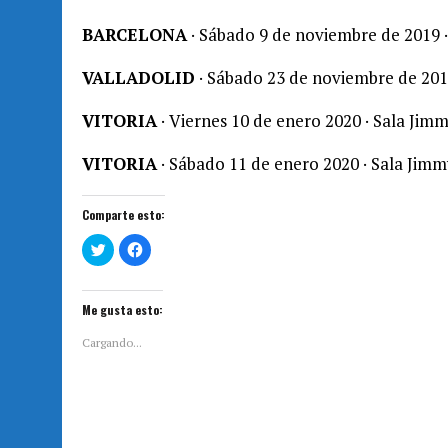
BARCELONA
· Sábado 9 de noviembre de 2019 
VALLADOLID
· Sábado 23 de noviembre de 2019
VITORIA
· Viernes 10 de enero 2020 · Sala Jimm
VITORIA
· Sábado 11 de enero 2020 · Sala Jimm
Comparte esto:
H
H
a
a
z
z
c
c
l
l
i
i
Me gusta esto:
c
c
p
p
a
a
Cargando...
r
r
a
a
c
c
o
o
m
m
p
p
a
a
r
r