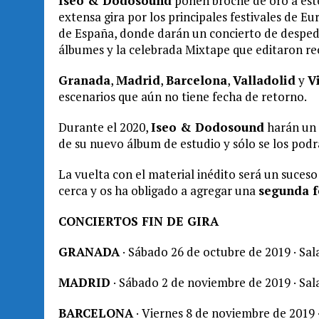
Iseo & Dodosound
ponen broche de oro a este
extensa gira por los principales festivales de Eu
de España, donde darán un concierto de despedi
álbumes y la celebrada Mixtape que editaron rec
Granada
,
Madrid
,
Barcelona
,
Valladolid
y
V
escenarios que aún no tiene fecha de retorno.
Durante el 2020,
Iseo & Dodosound
harán un 
de su nuevo álbum de estudio y sólo se los podrá
La vuelta con el material inédito será un suces
cerca y os ha obligado a agregar una
segunda f
CONCIERTOS FIN DE GIRA
GRANADA
· Sábado 26 de octubre de 2019 · Sal
MADRID
· Sábado 2 de noviembre de 2019 · Sala
BARCELONA
· Viernes 8 de noviembre de 2019 