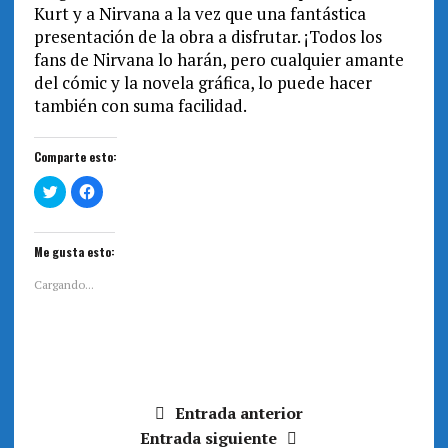
Kurt y a Nirvana a la vez que una fantástica
presentación de la obra a disfrutar. ¡Todos los
fans de Nirvana lo harán, pero cualquier amante
del cómic y la novela gráfica, lo puede hacer
también con suma facilidad.
Comparte esto:
H
H
a
a
z
z
c
c
l
l
i
i
Me gusta esto:
c
c
p
p
a
a
Cargando...
r
r
a
a
c
c
o
o
m
m
p
p
a
a
r
r
t
t
i
i
Entrada anterior
r
r
e
e
Entrada siguiente
n
n