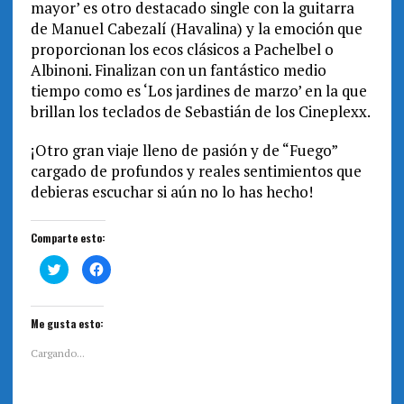
mayor’ es otro destacado single con la guitarra
de Manuel Cabezalí (Havalina) y la emoción que
proporcionan los ecos clásicos a Pachelbel o
Albinoni. Finalizan con un fantástico medio
tiempo como es ‘Los jardines de marzo’ en la que
brillan los teclados de Sebastián de los Cineplexx.
¡Otro gran viaje lleno de pasión y de “Fuego”
cargado de profundos y reales sentimientos que
debieras escuchar si aún no lo has hecho!
Comparte esto:
H
H
a
a
z
z
c
c
l
l
i
i
Me gusta esto:
c
c
p
p
a
a
Cargando...
r
r
a
a
c
c
o
o