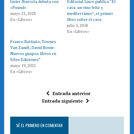
Javier Ibarrola debuta con
Editorial Lince publica “El
w
a
i
c
«Pound»
cava: un vino feliz y
t
e
t
b
mayo 21, 2018
mediterráneo”, el primer
e
o
En «Libros»
libro sobre el cava
r
o
(
k
julio 3, 2018
S
(
e
S
En «Libros»
a
e
b
a
r
b
Franco Battiato, Townes
e
r
Van Zandt, David Bowie:
e
e
n
e
Nuevos guapos libros en
u
n
n
u
Sílex Ediciones”
a
n
mayo 19, 2022
v
a
e
v
En «Libros»
n
e
t
n
a
t
n
a
a
n
n
a
Entrada anterior
u
n
e
u
Entrada siguiente
v
e
a
v
)
a
)
SÉ EL PRIMERO EN COMENTAR