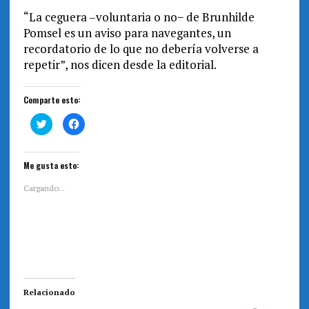
“La ceguera –voluntaria o no− de Brunhilde
Pomsel es un aviso para navegantes, un
recordatorio de lo que no debería volverse a
repetir”, nos dicen desde la editorial.
Comparte esto:
H
H
a
a
z
z
c
c
l
l
i
i
Me gusta esto:
c
c
p
p
a
a
Cargando...
r
r
a
a
c
c
o
o
m
m
p
p
a
a
r
r
t
t
i
i
r
r
e
e
Relacionado
n
n
T
F