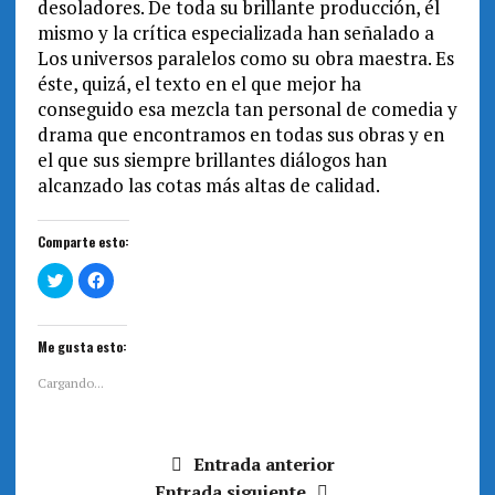
desoladores. De toda su brillante producción, él
mismo y la crítica especializada han señalado a
Los universos paralelos como su obra maestra. Es
éste, quizá, el texto en el que mejor ha
conseguido esa mezcla tan personal de comedia y
drama que encontramos en todas sus obras y en
el que sus siempre brillantes diálogos han
alcanzado las cotas más altas de calidad.
Comparte esto:
H
H
a
a
z
z
c
c
l
l
i
i
Me gusta esto:
c
c
p
p
a
a
Cargando...
r
r
a
a
c
c
o
o
m
m
Entrada anterior
p
p
a
a
r
r
Entrada siguiente