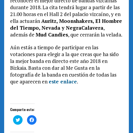
reconocer el mejor directo de bandas vizcaínas
durante 2018. La cita tendrá lugar a partir de las
21.00 horas en el Hall 2 del palacio vizcaíno, y en
ella actuarán
Auritz, Moonshakers, El Hombre
del Tiempo, Nevada y NegraCalavera
,
además de
Mud Candies
, que cerrarán la velada.
Aún estás a tiempo de participar en las
votaciones para elegir a la que creas que ha sido
la mejor banda en directo este año 2018
en
Bizkaia
. Basta con dar al Me Gusta en la
fotografía de la banda en cuestión de todas las
que aparecen en
este enlace
.
Comparte esto:
H
H
a
a
z
z
c
c