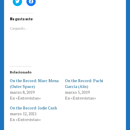
H
H
a
a
z
z
c
c
l
l
i
i
Me gusta esto:
c
c
p
p
a
a
Cargando...
r
r
a
a
c
c
o
o
m
m
p
p
a
a
r
r
t
t
i
i
r
r
e
e
Relacionado
n
n
T
F
On the Record: Marc Mena
On the Record: Pachi
w
a
i
c
(Outer Space)
García (Alis)
t
e
t
b
marzo 8, 2019
marzo 5, 2019
e
o
En «Entrevistas»
En «Entrevistas»
r
o
(
k
S
(
On the Record: Jodie Cash
e
S
a
e
marzo 12, 2021
b
a
r
b
En «Entrevistas»
e
r
e
e
n
e