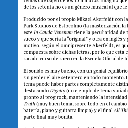
temas que bajen de los 15 minutos. Imagino que 
de los setenta no es un género musical al que l
Producido por el propio Mikael Akerfeldt con l
Park Studios de Estocolmo (la masterización la 
este
In Cauda Venenum
tiene la peculiaridad de t
sueco y que sería la “original” y otra en inglés
motivo, según el omnipresente Akerfeldt, es que 
compuesta sobre dichas letras, por lo que esta 
sacado curso de sueco en la Escuela Oficial de Id
El sonido es muy bueno, con un genial equilibri
sin perder el aire setentero en todo momento. 
tema puede haber partes completamente distinta
destacando
Dignity
(un ejemplo de tema variad
pronto al prog rock, manteniendo la intensidad e
Truth
(muy buen tema, sobre todo en el cambio d
batería, piano y guitarra limpia) y el final
All Th
parte final muy bonita.