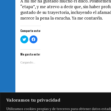
A mí me ha gustado mucho el disco. Posiblemen
“etapa”, y me atrevo a decir que, sin haber prof
gustado de su trayectoria, incluyendo el afam
merece la pena la escucha. Ya me contaréis.
Comparte esto:
H
H
a
a
z
z
c
c
l
l
i
i
Me gusta esto:
c
c
p
p
a
a
Cargando...
r
r
a
a
c
c
o
o
m
m
p
p
a
a
r
r
t
t
i
i
Entrada anterior
r
r
e
e
Valoramos tu privacidad
n
n
T
F
w
a
Utilizamos cookies propias y de terceros para obtener datos estadí
i
c