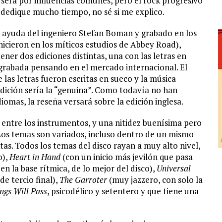
será por influencias comunes, pero el rock progresivo
e dedique mucho tiempo, no sé si me explico.
a ayuda del ingeniero Stefan Boman y grabado en los
hicieron en los míticos estudios de Abbey Road),
ener dos ediciones distintas, una con las letras en
 y grabada pensando en el mercado internacional. El
las letras fueron escritas en sueco y la música
edición sería la “genuina”. Como todavía no han
iomas, la reseña versará sobre la edición inglesa.
o entre los instrumentos, y una nitidez buenísima pero
Los temas son variados, incluso dentro de un mismo
s. Todos los temas del disco rayan a muy alto nivel,
o),
Heart in Hand
(con un inicio más jevilón que pasa
n la base rítmica, de lo mejor del disco),
Universal
e tercio final),
The Garroter
(muy jazzero, con solo la
ings Will Pass
, psicodélico y setentero y que tiene una