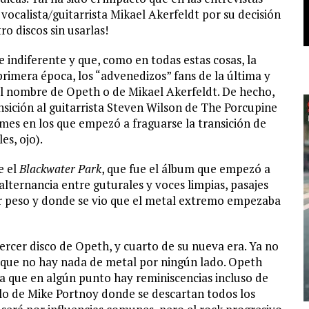
ocalista/guitarrista Mikael Akerfeldt por su decisión
ro discos sin usarlas!
e indiferente y que, como en todas estas cosas, la
a primera época, los “advenedizos” fans de la última y
 el nombre de Opeth o de Mikael Akerfeldt. De hecho,
nsición al guitarrista Steven Wilson de The Porcupine
umes en los que empezó a fraguarse la transición de
es, ojo).
e el
Blackwater Park
, que fue el álbum que empezó a
 alternancia entre guturales y voces limpias, pasajes
r peso y donde se vio que el metal extremo empezaba
ercer disco de Opeth, y cuarto de su nueva era. Ya no
a que no hay nada de metal por ningún lado. Opeth
ía que en algún punto hay reminiscencias incluso de
lo de Mike Portnoy donde se descartan todos los