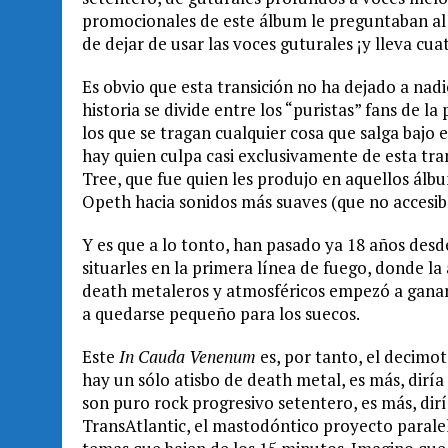
promocionales de este álbum le preguntaban al v
de dejar de usar las voces guturales ¡y lleva cuat
Es obvio que esta transición no ha dejado a nadi
historia se divide entre los “puristas” fans de l
los que se tragan cualquier cosa que salga bajo
hay quien culpa casi exclusivamente de esta tra
Tree, que fue quien les produjo en aquellos álb
Opeth hacia sonidos más suaves (que no accesibl
Y es que a lo tonto, han pasado ya 18 años desd
situarles en la primera línea de fuego, donde la
death metaleros y atmosféricos empezó a gana
a quedarse pequeño para los suecos.
Este
In Cauda Venenum
es, por tanto, el decimot
hay un sólo atisbo de death metal, es más, dirí
son puro rock progresivo setentero, es más, dir
TransAtlantic, el mastodóntico proyecto parale