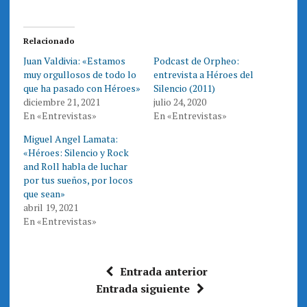
r
r
t
t
i
i
r
r
e
e
Relacionado
n
n
T
F
Juan Valdivia: «Estamos
Podcast de Orpheo:
w
a
i
c
muy orgullosos de todo lo
entrevista a Héroes del
t
e
t
b
que ha pasado con Héroes»
Silencio (2011)
e
o
diciembre 21, 2021
julio 24, 2020
r
o
(
k
En «Entrevistas»
En «Entrevistas»
S
(
e
S
a
e
Miguel Angel Lamata:
b
a
r
b
«Héroes: Silencio y Rock
e
r
and Roll habla de luchar
e
e
n
e
por tus sueños, por locos
u
n
n
u
que sean»
a
n
abril 19, 2021
v
a
e
v
En «Entrevistas»
n
e
t
n
a
t
n
a
a
n
n
a
Entrada anterior
u
n
e
u
Entrada siguiente
v
e
a
v