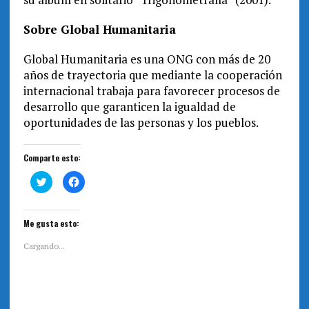
Sobre Global Humanitaria
Global Humanitaria es una ONG con más de 20
años de trayectoria que mediante la cooperación
internacional trabaja para favorecer procesos de
desarrollo que garanticen la igualdad de
oportunidades de las personas y los pueblos.
Comparte esto:
H
H
a
a
z
z
c
c
l
l
i
i
Me gusta esto:
c
c
p
p
a
a
Cargando...
r
r
a
a
c
c
o
o
m
m
p
p
a
a