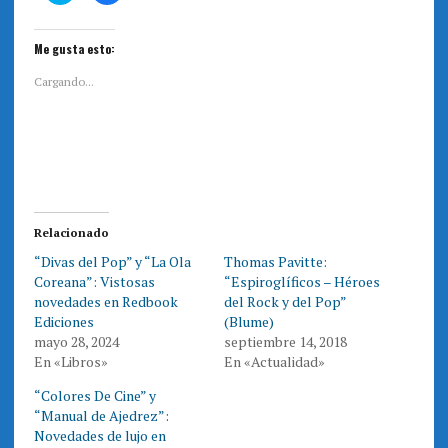
z
z
c
c
l
l
i
i
Me gusta esto:
c
c
p
p
a
a
Cargando...
r
r
a
a
c
c
o
o
m
m
p
p
a
a
r
r
t
t
i
i
r
r
e
e
Relacionado
n
n
T
F
“Divas del Pop” y “La Ola
Thomas Pavitte:
w
a
i
c
Coreana”: Vistosas
“Espiroglíficos – Héroes
t
e
t
b
novedades en Redbook
del Rock y del Pop”
e
o
Ediciones
(Blume)
r
o
(
k
mayo 28, 2024
septiembre 14, 2018
S
(
e
S
En «Libros»
En «Actualidad»
a
e
b
a
r
b
“Colores De Cine” y
e
r
“Manual de Ajedrez”:
e
e
n
e
Novedades de lujo en
u
n