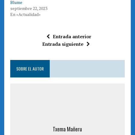
n
u
Blume
a
n
septiembre 22, 2023
v
a
e
v
En «Actualidad»
n
e
t
n
a
t
n
a
a
n
n
a
Entrada anterior
u
n
e
u
Entrada siguiente
v
e
a
v
)
a
)
SOBRE EL AUTOR
Txema Mañeru