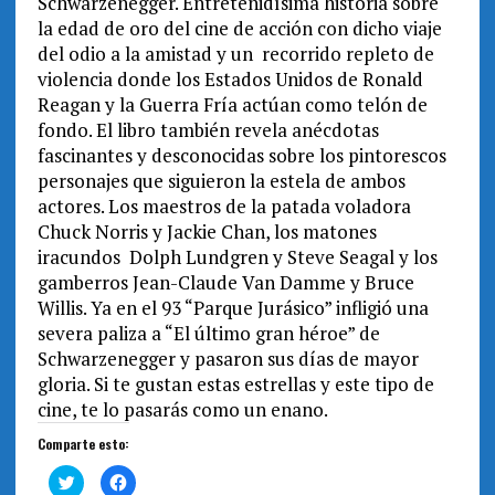
Schwarzenegger. Entretenidísima historia sobre
la edad de oro del cine de acción con dicho viaje
del odio a la amistad y un recorrido repleto de
violencia donde los Estados Unidos de Ronald
Reagan y la Guerra Fría actúan como telón de
fondo. El libro también revela anécdotas
fascinantes y desconocidas sobre los pintorescos
personajes que siguieron la estela de ambos
actores. Los maestros de la patada voladora
Chuck Norris y Jackie Chan, los matones
iracundos Dolph Lundgren y Steve Seagal y los
gamberros Jean-Claude Van Damme y Bruce
Willis. Ya en el 93 “Parque Jurásico” infligió una
severa paliza a “El último gran héroe” de
Schwarzenegger y pasaron sus días de mayor
gloria. Si te gustan estas estrellas y este tipo de
cine, te lo pasarás como un enano.
Comparte esto:
H
H
a
a