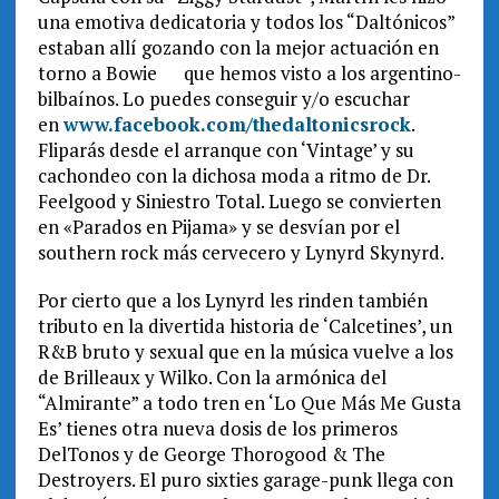
una emotiva dedicatoria y todos los “Daltónicos”
estaban allí gozando con la mejor actuación en
torno a Bowie que hemos visto a los argentino-
bilbaínos. Lo puedes conseguir y/o escuchar
en
www.facebook.com/
thedaltonicsrock
.
Fliparás desde el arranque con ‘Vintage’ y su
cachondeo con la dichosa moda a ritmo de Dr.
Feelgood y Siniestro Total. Luego se convierten
en «Parados en Pijama» y se desvían por el
southern rock más cervecero y Lynyrd Skynyrd.
Por cierto que a los Lynyrd les rinden también
tributo en la divertida historia de ‘Calcetines’, un
R&B bruto y sexual que en la música vuelve a los
de Brilleaux y Wilko. Con la armónica del
“Almirante” a todo tren en ‘Lo Que Más Me Gusta
Es’ tienes otra nueva dosis de los primeros
DelTonos y de George Thorogood & The
Destroyers. El puro sixties garage-punk llega con