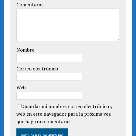
n
e
Comentario
t
n
a
t
n
a
a
n
n
a
u
n
e
u
v
e
a
v
)
a
)
Nombre
Correo electrónico
Web
Guardar mi nombre, correo electrónico y
web en este navegador para la próxima vez
que haga un comentario.