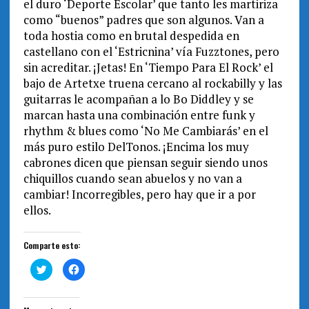
el duro ‘Deporte Escolar’ que tanto les martiriza
como “buenos” padres que son algunos. Van a
toda hostia como en brutal despedida en
castellano con el ‘Estricnina’ vía Fuzztones, pero
sin acreditar. ¡Jetas! En ‘Tiempo Para El Rock’ el
bajo de Artetxe truena cercano al rockabilly y las
guitarras le acompañan a lo Bo Diddley y se
marcan hasta una combinación entre funk y
rhythm & blues como ‘No Me Cambiarás’ en el
más puro estilo DelTonos. ¡Encima los muy
cabrones dicen que piensan seguir siendo unos
chiquillos cuando sean abuelos y no van a
cambiar! Incorregibles, pero hay que ir a por
ellos.
Comparte esto:
H
H
a
a
z
z
c
c
l
l
i
i