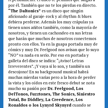
por él. También que no te los pierdas en directo.
“The Daltonics”
es un disco que ningún
aficionado al garaje-rock y al rhythm & blues
debiera perderse. Además los muy crápulas ya
tienen unos añitos también, como la mayoría de
nosotros, y tienen un cachondeo en sus letras
que harán que muchos de nosotros conectemos
pronto con ellos. Ya en la guapa portada muy de
cómics y muy Dr. Feelgood nos avisan que lo suyo
“NO” va nada en serio. Por eso en portada y
galleta del disco se indica: “¡Aviso! Letras
Irreverentes”. ¡Y vaya si lo son, y también un
descojono! En su background musical habrá
muchas mierdas varias pero a la hora de perder
la vista y los oídos en este fresco debut se nota
mucho su pasión por
Dr. Feelgood, Los
DelTonos, Fuzztones, The Sonics, Siniestro
Total, Bo Diddley, La Creedence, Los
Ronaldos o los Lynyrd Skynyrd
cuando se