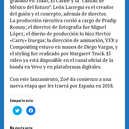
grabado en Tokio, El Caribe y la “Ciudad de
México del futuro”. León Larregui es el creador
del guión y el concepto, además de director.
La producción ejecutiva corrió a cargo de Pradip
Romay; el director de fotografía fue Miguel
López; el diseño de producción lo hizo Hector
«Carry» Iruegas; la dirección de animación, VFX y
Compositing estuvo en manos de Diego Vargas, y
el styling fue realizado por Margaret Truck. El
video ya está disponible en el canal oficial de la
banda en Vevo y en plataformas digitales.
Con este lanzamiento,
Zoé
da comienzo a una
nueva etapa que les traerá por España en 2018.
Comparte esto:
H
H
a
a
z
z
c
c
l
l
i
i
Me gusta esto: