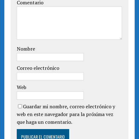
n
e
Comentario
t
n
a
t
n
a
a
n
n
a
u
n
e
u
v
e
a
v
)
a
)
Nombre
Correo electrónico
Web
Guardar mi nombre, correo electrónico y
web en este navegador para la próxima vez
que haga un comentario.