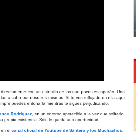
a directamente con un estribillo de los que pocos escaparán. Una
das a cabo por nosotros mismos. Si te ves reflejado en ella aquí
iempre puedes entonarla mientras te sigues perjudicando.
anco Rodríguez
, en un entorno apetecible a la vez que solitario.
su propia existencia. Sólo le queda una oportunidad.
 en el
canal oficial de Youtube de Santero y los Muchachos
.