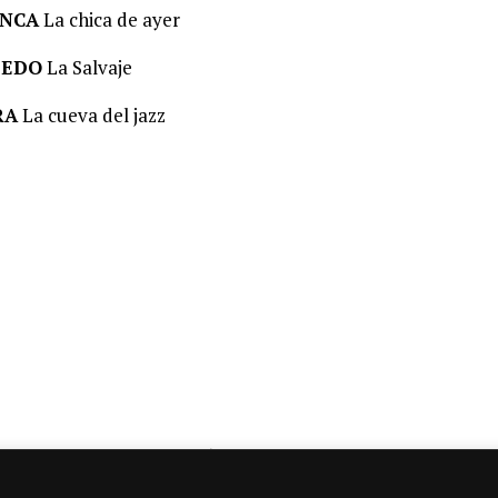
NCA
La chica de ayer
IEDO
La Salvaje
RA
La cueva del jazz
Entrada siguiente