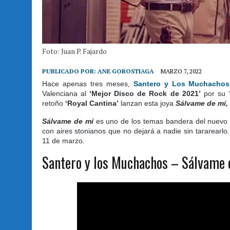
Foto: Juan P. Fajardo
PUBLICADO POR:
ANE GOROSTIAGA
MARZO 7, 2022
Hace apenas tres meses,
Santero y Los Muchachos
Valenciana al
‘Mejor Disco de Rock de 2021’
por su ‘
retoño
‘Royal Cantina’
lanzan esta joya
Sálvame de mí,
Sálvame de mí
es uno de los temas bandera del nuevo t
con aires stonianos que no dejará a nadie sin tararearl
11 de marzo.
Santero y los Muchachos – Sálvame d