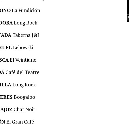
OÑO
La Fundición
DOBA
Long Rock
NADA
Taberna J&J
RUEL
Lebowski
SCA
El Veintiuno
DA
Café del Teatre
ILLA
Long Rock
ERES
Boogaloo
AJOZ
Chat Noir
ÓN
El Gran Café