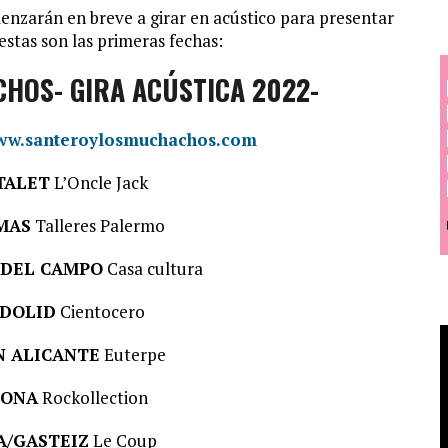
nzarán en breve a girar en acústico para presentar
 estas son las primeras fechas:
HOS- GIRA ACÚSTICA 2022-
w.santeroylosmuchachos.com
TALET
L’Oncle Jack
MAS
Talleres Palermo
 DEL CAMPO
Casa cultura
DOLID
Cientocero
N ALICANTE
Euterpe
LONA
Rockollection
A/GASTEIZ
Le Coup